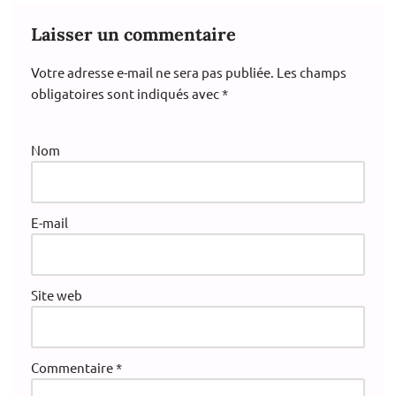
Laisser un commentaire
Votre adresse e-mail ne sera pas publiée.
A
Les champs
obligatoires sont indiqués avec
lt
*
e
r
Nom
n
a
ti
v
E-mail
e
:
Site web
Commentaire
*